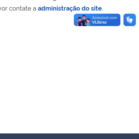
vor contate a
administração do site
.