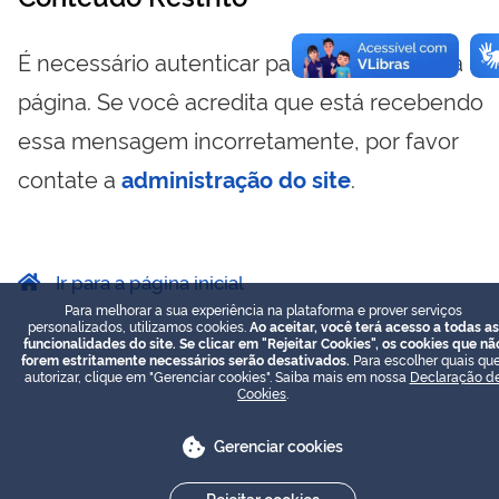
É necessário autenticar para visualizar essa
página. Se você acredita que está recebendo
essa mensagem incorretamente, por favor
contate a
administração do site
.
Ir para a página inicial
Para melhorar a sua experiência na plataforma e prover serviços
personalizados, utilizamos cookies.
Ao aceitar, você terá acesso a todas as
funcionalidades do site. Se clicar em "Rejeitar Cookies", os cookies que nã
forem estritamente necessários serão desativados.
Para escolher quais que
autorizar, clique em "Gerenciar cookies". Saiba mais em nossa
Declaração d
Cookies
.
Gerenciar cookies
Rejeitar cookies