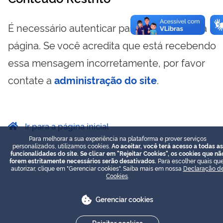
É necessário autenticar para visualizar essa
página. Se você acredita que está recebendo
essa mensagem incorretamente, por favor
contate a
administração do site
.
Ir para a página inicial
Para melhorar a sua experiência na plataforma e prover serviços
personalizados, utilizamos cookies.
Ao aceitar, você terá acesso a todas as
funcionalidades do site. Se clicar em "Rejeitar Cookies", os cookies que nã
forem estritamente necessários serão desativados.
Para escolher quais que
autorizar, clique em "Gerenciar cookies". Saiba mais em nossa
Declaração d
Cookies
.
Gerenciar cookies
Rejeitar cookies