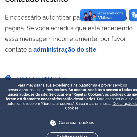
É necessário autenticar para visualizar essa
página. Se você acredita que está recebendo
essa mensagem incorretamente, por favor
contate a
administração do site
.
Ir para a página inicial
Para melhorar a sua experiência na plataforma e prover serviços
personalizados, utilizamos cookies.
Ao aceitar, você terá acesso a todas as
funcionalidades do site. Se clicar em "Rejeitar Cookies", os cookies que nã
forem estritamente necessários serão desativados.
Para escolher quais que
autorizar, clique em "Gerenciar cookies". Saiba mais em nossa
Declaração d
Cookies
.
Gerenciar cookies
Rejeitar cookies