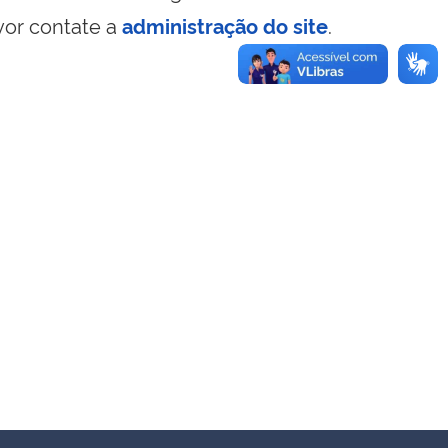
vor contate a
administração do site
.