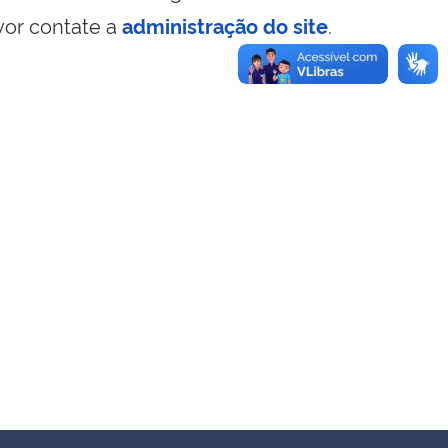
vor contate a
administração do site
.