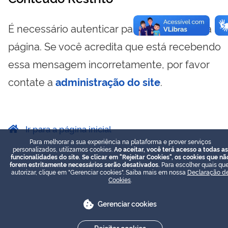
É necessário autenticar para visualizar essa
página. Se você acredita que está recebendo
essa mensagem incorretamente, por favor
contate a
administração do site
.
Ir para a página inicial
Para melhorar a sua experiência na plataforma e prover serviços
personalizados, utilizamos cookies.
Ao aceitar, você terá acesso a todas as
funcionalidades do site. Se clicar em "Rejeitar Cookies", os cookies que nã
forem estritamente necessários serão desativados.
Para escolher quais que
autorizar, clique em "Gerenciar cookies". Saiba mais em nossa
Declaração d
Cookies
.
Gerenciar cookies
Rejeitar cookies