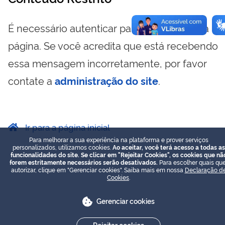
É necessário autenticar para visualizar essa
página. Se você acredita que está recebendo
essa mensagem incorretamente, por favor
contate a
administração do site
.
Ir para a página inicial
Para melhorar a sua experiência na plataforma e prover serviços
personalizados, utilizamos cookies.
Ao aceitar, você terá acesso a todas as
funcionalidades do site. Se clicar em "Rejeitar Cookies", os cookies que nã
forem estritamente necessários serão desativados.
Para escolher quais que
autorizar, clique em "Gerenciar cookies". Saiba mais em nossa
Declaração d
Cookies
.
Gerenciar cookies
Rejeitar cookies