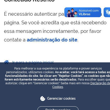
É necessário autenticar para visualizar essa
página. Se você acredita que está recebendo
essa mensagem incorretamente, por favor
contate a
administração do site
.
Ir para a página inicial
Para melhorar a sua experiência na plataforma e prover serviços
personalizados, utilizamos cookies.
Ao aceitar, você terá acesso a todas as
funcionalidades do site. Se clicar em "Rejeitar Cookies", os cookies que nã
forem estritamente necessários serão desativados.
Para escolher quais que
autorizar, clique em "Gerenciar cookies". Saiba mais em nossa
Declaração d
Cookies
.
Gerenciar cookies
Rejeitar cookies