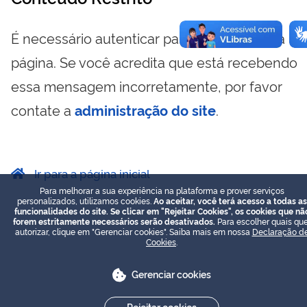
É necessário autenticar para visualizar essa
página. Se você acredita que está recebendo
essa mensagem incorretamente, por favor
contate a
administração do site
.
Ir para a página inicial
Para melhorar a sua experiência na plataforma e prover serviços
personalizados, utilizamos cookies.
Ao aceitar, você terá acesso a todas as
funcionalidades do site. Se clicar em "Rejeitar Cookies", os cookies que nã
forem estritamente necessários serão desativados.
Para escolher quais que
autorizar, clique em "Gerenciar cookies". Saiba mais em nossa
Declaração d
Cookies
.
Gerenciar cookies
Rejeitar cookies