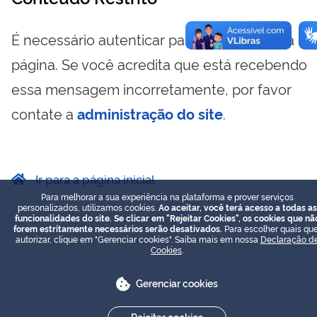
É necessário autenticar para visualizar essa
página. Se você acredita que está recebendo
essa mensagem incorretamente, por favor
contate a
administração do site
.
Ir para a página inicial
Para melhorar a sua experiência na plataforma e prover serviços
personalizados, utilizamos cookies.
Ao aceitar, você terá acesso a todas as
funcionalidades do site. Se clicar em "Rejeitar Cookies", os cookies que nã
forem estritamente necessários serão desativados.
Para escolher quais que
autorizar, clique em "Gerenciar cookies". Saiba mais em nossa
Declaração d
Cookies
.
Gerenciar cookies
Rejeitar cookies