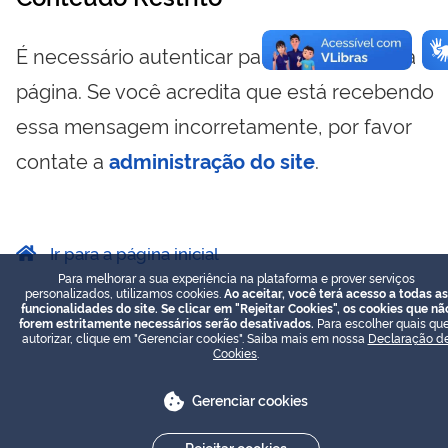
É necessário autenticar para visualizar essa
página. Se você acredita que está recebendo
essa mensagem incorretamente, por favor
contate a
administração do site
.
Ir para a página inicial
Para melhorar a sua experiência na plataforma e prover serviços
personalizados, utilizamos cookies.
Ao aceitar, você terá acesso a todas as
funcionalidades do site. Se clicar em "Rejeitar Cookies", os cookies que nã
forem estritamente necessários serão desativados.
Para escolher quais que
autorizar, clique em "Gerenciar cookies". Saiba mais em nossa
Declaração d
Cookies
.
Gerenciar cookies
Rejeitar cookies