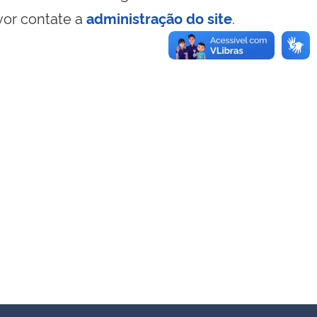
vor contate a
administração do site
.