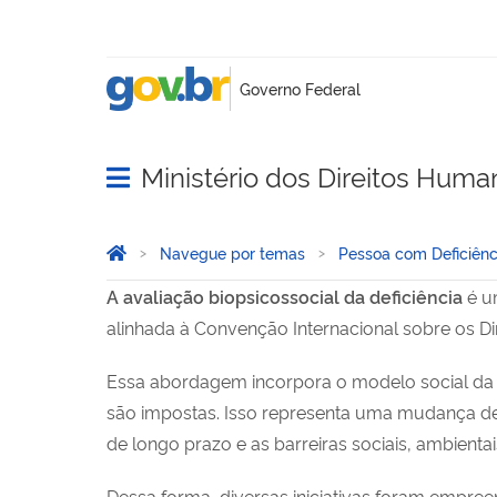
Ministério dos Direitos Huma
Abrir menu principal de navegação
Você está aqui:
Página Inicial
Navegue por temas
Pessoa com Deficiênc
Avaliação Biopsicossocial
A avaliação biopsicossocial da deficiência
é um
alinhada à Convenção Internacional sobre os Di
Essa abordagem incorpora o modelo social da d
são impostas. Isso representa uma mudança de
de longo prazo e as barreiras sociais, ambientai
Dessa forma, diversas iniciativas foram empree