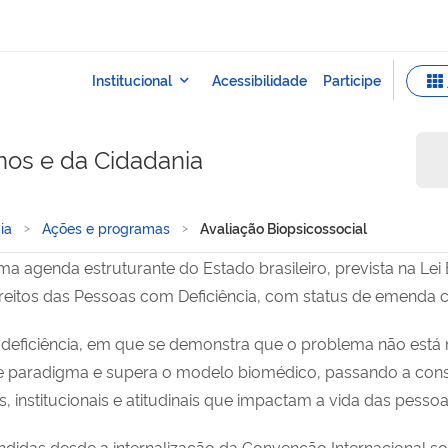
nos e da Cidadania
ia
Ações e programas
Avaliação Biopsicossocial
a agenda estruturante do Estado brasileiro, prevista na Lei B
reitos das Pessoas com Deficiência, com status de emenda co
eficiência, em que se demonstra que o problema não está no
 paradigma e supera o modelo biomédico, passando a consi
s, institucionais e atitudinais que impactam a vida das pessoa
ndidas desde a internalização da Convenção Internacional so