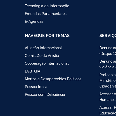
Tecnologia da Informação
Emendas Parlamentares
E-Agendas
NAVEGUE POR TEMAS
SERVIÇ
Atuação Internacional
Denunciar
(Disque 1
Comissão de Anistia
Denunciar
Cooperação Internacional
violência
LGBTQIA+
Protocola
Mortos e Desaparecidos Políticos
Ministéri
Cidadani
Pessoa Idosa
Acessar o
Pessoa com Deficiência
Humanos
Acessar 
Educação