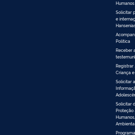
Humanos
Solicitar
e interna
Hansenía
Acompanh
Política
Receber a
testemun
Registrar
Criança 
Solicitar
Informaçã
Adolescên
Solicitar
Proteção 
Humanos,
Ambienta
Programa