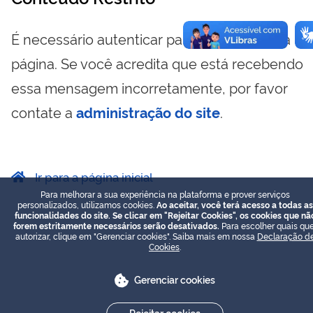
É necessário autenticar para visualizar essa
página. Se você acredita que está recebendo
essa mensagem incorretamente, por favor
contate a
administração do site
.
Ir para a página inicial
Para melhorar a sua experiência na plataforma e prover serviços
personalizados, utilizamos cookies.
Ao aceitar, você terá acesso a todas as
funcionalidades do site. Se clicar em "Rejeitar Cookies", os cookies que nã
forem estritamente necessários serão desativados.
Para escolher quais que
autorizar, clique em "Gerenciar cookies". Saiba mais em nossa
Declaração d
Cookies
.
Gerenciar cookies
Rejeitar cookies