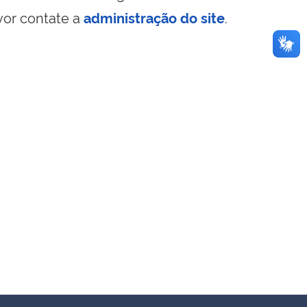
vor contate a
administração do site
.