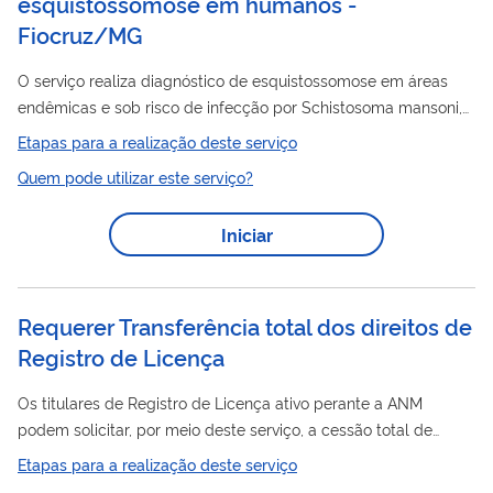
esquistossomose em humanos -
Fiocruz/MG
O serviço realiza diagnóstico de esquistossomose em áreas
endêmicas e sob risco de infecção por Schistosoma mansoni,
podendo ser solicitado pelos Laboratórios Centrais de Saúde
Etapas para a realização deste serviço
Pública (Lacen). O Lacen deve fazer a requisição pelo sistema
Quem pode utilizar este serviço?
Gerenciador de Ambiente Laboratorial (GAL) para que esta seja
aceita pelo Laboratório de Esquistossomose (LESQ). Com a
Iniciar
amostra em mãos, junto com o histórico do paciente, é
realizado um ensaio que busca por anticorpos ativados contra
Shistosoma mansoni no...
Requerer Transferência total dos direitos de
Registro de Licença
Os titulares de Registro de Licença ativo perante a ANM
podem solicitar, por meio deste serviço, a cessão total de
direitos
minerários a terceiros. A cessão total ocorre quando o
Etapas para a realização deste serviço
direitos
titular transfere integralmente os
minerários relativos