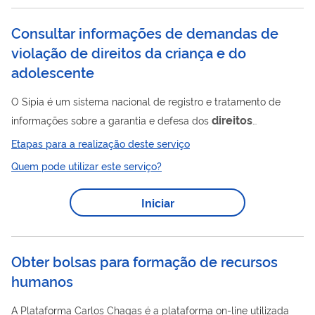
Consultar informações de demandas de
violação de direitos da criança e do
adolescente
O Sipia é um sistema nacional de registro e tratamento de
direitos
informações sobre a garantia e defesa dos
fundamentais preconizados no Estatuto da Criança e do
Etapas para a realização deste serviço
Adolescente (ECA). O Sipia tem uma saída de dados
Quem pode utilizar este serviço?
agregados em nível municipal, estadual e nacional e se
constitui em uma base única nacional para formulação de
Iniciar
políticas públicas no setor. A base do Sipia-CT é o Conselho
Tutelar, para o qual se dirigem de imediato as demandas sobre
direitos
violação ou não atendimento aos
...
Obter bolsas para formação de recursos
humanos
A Plataforma Carlos Chagas é a plataforma on-line utilizada