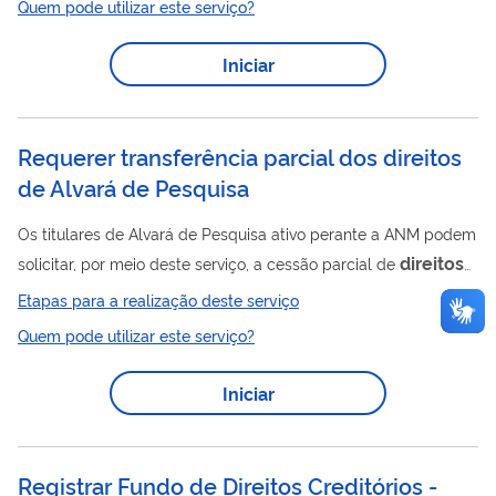
Quem pode utilizar este serviço?
à área do título para outra pessoa física ou jurídica. Nesse
caso, o adquirente (cessionário) passa a assumir todos os
Iniciar
direitos
e obrigações relacionados ao Registro de Licença.
Após o envio da documentação necessária, a ANM realiza a
análise...
Requerer transferência parcial dos direitos
de Alvará de Pesquisa
Os titulares de Alvará de Pesquisa ativo perante a ANM podem
direitos
solicitar, por meio deste serviço, a cessão parcial de
minerários a terceiros. A cessão parcial ocorre quando o titular
Etapas para a realização deste serviço
direitos
transfere parte dos
minerários relativos à área do
Quem pode utilizar este serviço?
alvará de pesquisa para outra pessoa física ou jurídica. Nesse
direitos
caso, o adquirente (cessionário) passa a assumir os
e
Iniciar
obrigações relacionados exclusivamente à área cedida,
enquanto o titular original permanece responsável pela área...
Registrar Fundo de Direitos Creditórios -