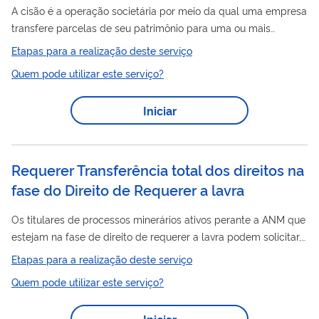
A cisão é a operação societária por meio da qual uma empresa
transfere parcelas de seu patrimônio para uma ou mais
sociedades, podendo resultar na extinção da sociedade
Etapas para a realização deste serviço
cindida ou na permanência de parte de seu patrimônio.
Quem pode utilizar este serviço?
direitos
Quando
minerários integrarem o patrimônio
transferido na operação societária, deverá ser requerida à ANM
Iniciar
a averbação da transferência da titularidade para a sociedade
direitos
que passou a deter esses
em decorrência da cisão.
Por meio deste serviço, a ANM...
Requerer Transferência total dos direitos na
fase do Direito de Requerer a lavra
Os titulares de processos minerários ativos perante a ANM que
estejam na fase de direito de requerer a lavra podem solicitar,
direitos
por meio deste serviço, a cessão total de
minerários a
Etapas para a realização deste serviço
terceiros. A fase de direito de requerer a lavra corresponde ao
Quem pode utilizar este serviço?
período compreendido entre a aprovação do relatório final de
pesquisa e a apresentação do requerimento de concessão de
Iniciar