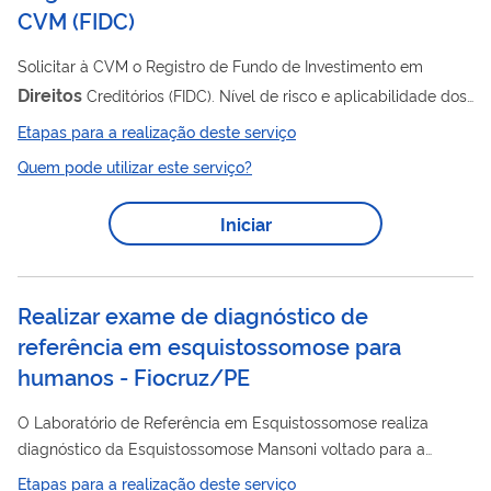
CVM
(
FIDC
)
Solicitar à CVM o Registro de Fundo de Investimento em
Direitos
Creditórios (FIDC). Nível de risco e aplicabilidade dos
efeitos: Nos termos do art. 3º do Decreto nº 10.178/2019, as
Etapas para a realização deste serviço
atividades sujeitas a ato público de liberação são classificadas
Quem pode utilizar este serviço?
em três níveis: nível I (risco leve, irrelevante ou inexistente), nível
II (risco moderado) e nível III (risco alto). O nível de risco orienta
Iniciar
o prazo de análise e a aplicação da aprovação tácita prevista
na Lei nº 13.874/2019 e...
Realizar exame de diagnóstico de
referência em esquistossomose para
humanos - Fiocruz/PE
O Laboratório de Referência em Esquistossomose realiza
diagnóstico da Esquistossomose Mansoni voltado para a
população. São utilizados métodos kato-katz e Hoffman, Pons
Etapas para a realização deste serviço