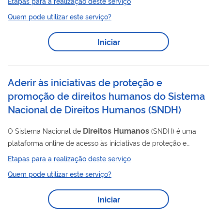
Etapas para a realização deste serviço
Direitos
Humanos
e da Cidadania (MDHC). No Protocolo do
Quem pode utilizar este serviço?
MDHC, o documento apresentado pelo(a) cidadão(ã) será
registrado no Sistema Eletrônico de Informação (SEI) e o
Iniciar
número de processo gerado será informado ao(à) cidadão(ã). O
processo será, então, encaminhado à área destino responsável
pelo tratamento da demanda...
Aderir às iniciativas de proteção e
promoção de direitos humanos do Sistema
Nacional de Direitos Humanos
(
SNDH
)
Direitos
Humanos
O Sistema Nacional de
(SNDH) é uma
plataforma online de acesso às iniciativas de proteção e
direitos
humanos
promoção de
do Ministério da Mulher, da
Etapas para a realização deste serviço
Direitos
Humanos
Família e dos
(MMFDH) cuja
Quem pode utilizar este serviço?
implementação depende de adesão ou inscrição dos entes
subnacionais e de organizações da sociedade civil e do setor
Iniciar
privado.