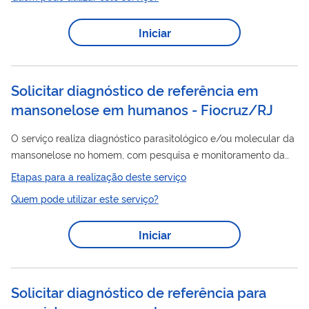
período em que o pedido de concessão de lavra já foi
apresentado à ANM e ainda se encontra em análise, antes da
Iniciar
outorga da Portaria de Lavra. A cessão parcial ocorre quando o
direitos
titular transfere parte dos
minerários relativos à área
do...
Solicitar diagnóstico de referência em
mansonelose em humanos - Fiocruz/RJ
O serviço realiza diagnóstico parasitológico e/ou molecular da
mansonelose no homem, com pesquisa e monitoramento da
transmissão da doença no país, desenvolvimento tecnológico,
Etapas para a realização deste serviço
inovação e formação profissional, aperfeiçoamento de
Quem pode utilizar este serviço?
métodos de coleta de amostras, diagnósticos e
esclarecimento em diagnósticos imprecisos.
Iniciar
Solicitar diagnóstico de referência para