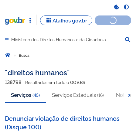
Ministério dos Direitos Humanos e da Cidadania
Abrir menu principal de navegação
Você está aqui:
Página Inicial
Busca
Busca
direitos humanos
138798
Resultado
s
em
todo o
GOV.BR
Serviços
Serviços Estaduais
Notícias
(
45
)
(
16
)
Denunciar violação de direitos humanos
(
Disque 100
)