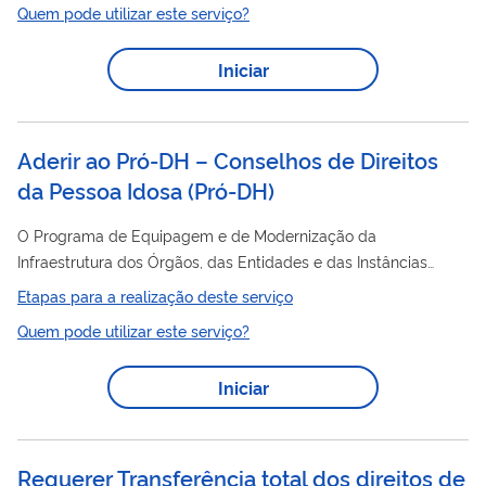
Quem pode utilizar este serviço?
Iniciar
Aderir ao Pró-DH – Conselhos de Direitos
da Pessoa Idosa
(
Pró-DH
)
O Programa de Equipagem e de Modernização da
Infraestrutura dos Órgãos, das Entidades e das Instâncias
Direitos
Colegiadas de Promoção e de Defesa dos
Etapas para a realização deste serviço
Humanos
(Pró-DH) é um programa que visa a doação de
Quem pode utilizar este serviço?
equipamentos essenciais ao funcionamento dos Conselhos de
Direitos
da Pessoa Idosa municipais, estaduais e distrital. O
Iniciar
Governo Federal faz a compra dos equipamentos e distribui às
prefeituras e estados que solicitam. O serviço consiste em
cadastrar as prefeituras, estados e Distrito...
Requerer Transferência total dos direitos de