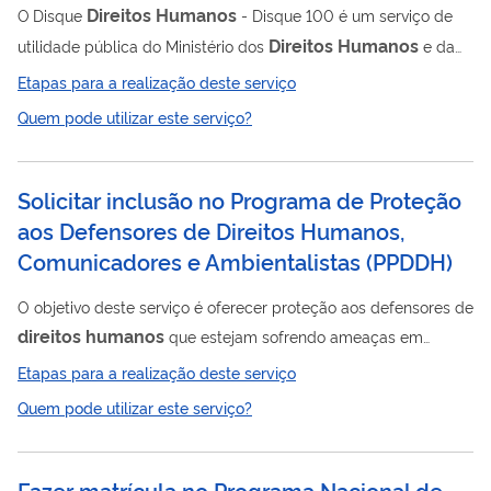
Direitos
Humanos
O Disque
- Disque 100 é um serviço de
Direitos
Humanos
utilidade pública do Ministério dos
e da
Cidadania, conforme previsto no Decreto nº 10.174, de 13 de
Etapas para a realização deste serviço
dezembro de 2019, destinado a receber demandas relativas a
Quem pode utilizar este serviço?
Direitos
Humanos
violações de
, especialmente as que
atingem populações em situação de vulnerabilidade social.
Ao serviço cabe também disseminar informações e orientações
Solicitar inclusão no Programa de Proteção
direitos
acerca de ações, programas, campanhas,
e de
aos Defensores de Direitos Humanos,
serviços de atendimento,...
Comunicadores e Ambientalistas
(
PPDDH
)
O objetivo deste serviço é oferecer proteção aos defensores de
direitos
humanos
que estejam sofrendo ameaças em
direitos
decorrência de sua atuação em defesa desses
. O
Etapas para a realização deste serviço
Direitos
Programa de Proteção aos Defensores de
Quem pode utilizar este serviço?
Humanos
, Comunicadores e Ambientalistas (PPDDH) é
implementado por meio da articulação de ações de proteção
junto às instituições públicas competentes para que as causas
Fazer matrícula no Programa Nacional de