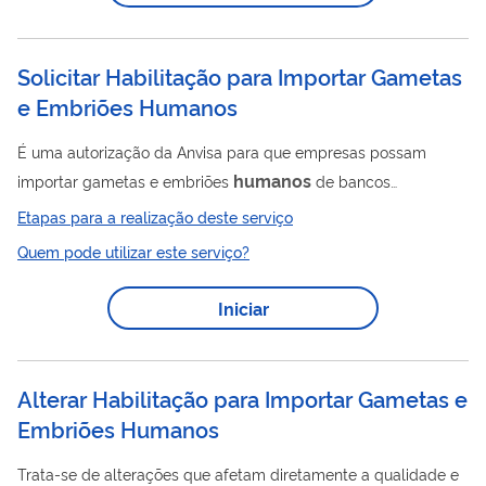
Solicitar Habilitação para Importar Gametas
e Embriões Humanos
É uma autorização da Anvisa para que empresas possam
humanos
importar gametas e embriões
de bancos
internacionais, para a realização de procedimentos de
Etapas para a realização deste serviço
reprodução humana assistida. A regulamentação da
Quem pode utilizar este serviço?
humanos
habilitação de empresas importadoras de gametas
foi estabelecida pela RDC nº 771/2022, visando estipular
Iniciar
requisitos mínimos essenciais para que uma empresa possa
ser autorizada a desempenhar tal atividade. Esse processo
também assegura que os bancos fornecedores de gametas
Alterar Habilitação para Importar Gametas e
humanos
...
Embriões Humanos
Trata-se de alterações que afetam diretamente a qualidade e