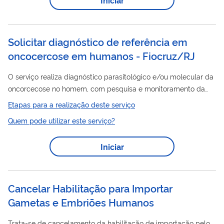
lavra à ANM. A cessão total ocorre quando o titular transfere
direitos
integralmente os
minerários relativos à área do...
Solicitar diagnóstico de referência em
oncocercose em humanos - Fiocruz/RJ
O serviço realiza diagnóstico parasitológico e/ou molecular da
oncorcecose no homem, com pesquisa e monitoramento da
transmissão da doença no país, desenvolvimento tecnológico,
Etapas para a realização deste serviço
inovação e formação profissional, aperfeiçoamento de
Quem pode utilizar este serviço?
métodos de coleta de amostras, diagnósticos e
esclarecimento em diagnósticos imprecisos.
Iniciar
Cancelar Habilitação para Importar
Gametas e Embriões Humanos
Trata-se de cancelamento da habilitação de importação pelo