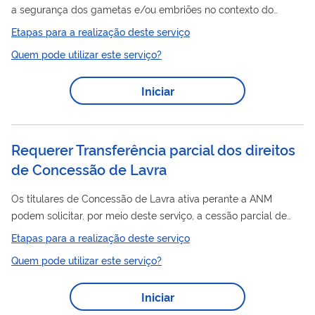
a segurança dos gametas e/ou embriões no contexto do
processo de habilitação de importadores junto à Anvisa.
Etapas para a realização deste serviço
Modificações relacionadas à segurança e à qualidade das
Quem pode utilizar este serviço?
amostras, como testagens, alterações nas técnicas de
processamento ou mudanças nas empresas transportadoras,
Iniciar
são classificadas como modificações substanciais e requerem
análise e aprovação prévia pela Anvisa.
Requerer Transferência parcial dos direitos
de Concessão de Lavra
Os titulares de Concessão de Lavra ativa perante a ANM
podem solicitar, por meio deste serviço, a cessão parcial de
direitos
minerários a terceiros. A cessão parcial ocorre
Etapas para a realização deste serviço
direitos
quando o titular transfere parte dos
minerários
Quem pode utilizar este serviço?
relativos à área da concessão de lavra para outra pessoa física
ou jurídica. Nesse caso, o adquirente (cessionário) passa a
Iniciar
direitos
assumir os
e obrigações relacionados exclusivamente