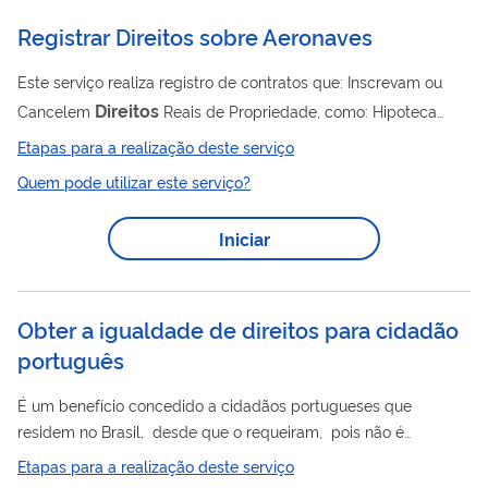
pesquisas (quando concluídas). A Plataforma...
Registrar Direitos sobre Aeronaves
Este serviço realiza registro de contratos que: Inscrevam ou
Direitos
Cancelem
Reais de Propriedade, como: Hipoteca
Contratos de Compra e Venda com Reserva de Domínio
Etapas para a realização deste serviço
direitos
Alienação Fiduciária IDERA Inscrevam ou Cancelem
Quem pode utilizar este serviço?
de Uso com mudança de Operador, como: Arrendamento
Operacional Intercambio Operacional Arrendamento Mercantil
Iniciar
Direitos
Comodato; ou Anotação de
de Uso: contratos que
alterem apenas cláusulas, mas que não mudem a...
Obter a igualdade de direitos para cidadão
português
É um benefício concedido a cidadãos portugueses que
residem no Brasil, desde que o requeiram, pois não é
direitos
automático, e que lhes garante a igualdade de
e
Etapas para a realização deste serviço
deveres com os brasileiros.