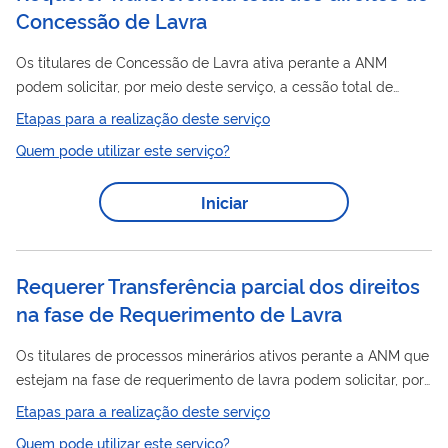
Concessão de Lavra
Os titulares de Concessão de Lavra ativa perante a ANM
podem solicitar, por meio deste serviço, a cessão total de
direitos
minerários a terceiros. A cessão total ocorre quando o
Etapas para a realização deste serviço
direitos
titular transfere integralmente os
minerários relativos
Quem pode utilizar este serviço?
à concessão de lavra para outra pessoa física ou jurídica.
Nesse caso, o adquirente (cessionário) passa a assumir todos
Iniciar
direitos
os
e obrigações relacionados ao título minerário. Após
o envio da documentação necessária, a ANM realiza a análise...
Requerer Transferência parcial dos direitos
na fase de Requerimento de Lavra
Os titulares de processos minerários ativos perante a ANM que
estejam na fase de requerimento de lavra podem solicitar, por
direitos
meio deste serviço, a cessão parcial de
minerários a
Etapas para a realização deste serviço
terceiros. A fase de requerimento de lavra corresponde ao
Quem pode utilizar este serviço?