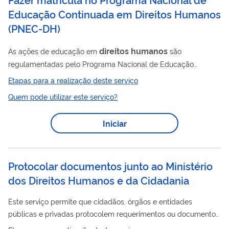
das ameaças sejam superadas.
Educação Continuada em Direitos Humanos
(
PNEC-DH
)
direitos
humanos
As ações de educação em
são
regulamentadas pelo Programa Nacional de Educação
Direitos
Humanos
Continuada em
(PNEC-DH), instituído
Etapas para a realização deste serviço
pela Portaria Nº 4.063, de 20 de dezembro de 2021. Escola
Quem pode utilizar este serviço?
Direitos
Humanos
Nacional de
Cursos sobre as diversas
direitos
temáticas associadas à política nacional de
Iniciar
humanos
e seu conjunto abrangente de públicos, dentre eles,
pessoas idosas, pessoas com deficiência e doenças raras e
povos e comunidades tradicionais Escola Nacional da Família...
Protocolar documentos junto ao Ministério
dos Direitos Humanos e da Cidadania
Este serviço permite que cidadãos, órgãos e entidades
públicas e privadas protocolem requerimentos ou documentos
em geral destinados a alguma das unidades do Ministério dos