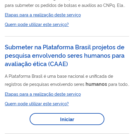
para submeter os pedidos de bolsas e auxílios ao CNPq. Ela
reúne dados sobre bolsas, auxílios, encaminhamento de
Etapas para a realização deste serviço
projetos e pedidos, andamento dos processos, emissão de
Quem pode utilizar este serviço?
pareceres, assinaturas de termos de concessão, relatórios
técnicos e de prestação de contas, entre outras facilidades,
para pesquisadores brasileiros e estrangeiros. Esta Plataforma
Submeter na Plataforma Brasil projetos de
oferece um ambiente personalizado para o seu usuário que
pesquisa envolvendo seres humanos para
poderá acessar todas as...
avaliação ética
(
CAAE
)
A Plataforma Brasil é uma base nacional e unificada de
humanos
registros de pesquisas envolvendo seres
para todo
o Sistema CEP/Conep. Ela permite que as pesquisas sejam
Etapas para a realização deste serviço
acompanhadas em seus diferentes estágios - desde sua
Quem pode utilizar este serviço?
submissão até a aprovação final pelo Comitê de Ética em
Pesquisa (CEP) e/ou pela Conep, quando necessário –
Iniciar
possibilitando, inclusive, o acompanhamento da fase de
campo, o envio de relatórios parciais e dos relatórios finais das