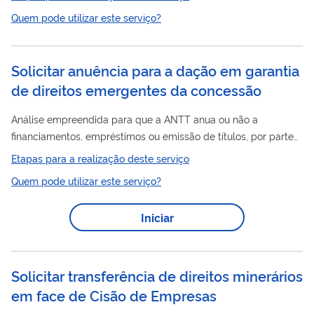
e Janer, recomendados pela Organização Mundial de Saúde
Quem pode utilizar este serviço?
(OMS) e pelo Ministério da Saúde, visando o combate da
doença.
Solicitar anuência para a dação em garantia
de direitos emergentes da concessão
Análise empreendida para que a ANTT anua ou não a
financiamentos, empréstimos ou emissão de títulos, por parte
das concessionárias de serviço de transporte ferroviário de
Etapas para a realização deste serviço
cargas, quando são oferecidos, em garantia a essas
Quem pode utilizar este serviço?
direitos
operações,
emergentes da concessão.
Iniciar
Solicitar transferência de direitos minerários
em face de Cisão de Empresas