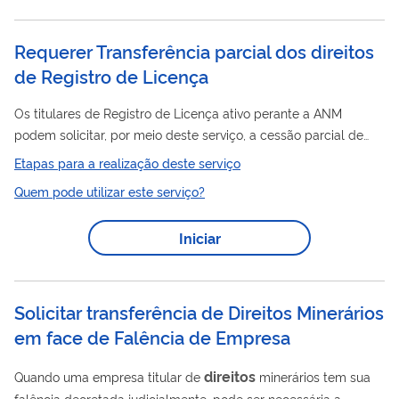
à área cedida, enquanto o titular original permanece
responsável pela área...
Requerer Transferência parcial dos direitos
de Registro de Licença
Os titulares de Registro de Licença ativo perante a ANM
podem solicitar, por meio deste serviço, a cessão parcial de
direitos
minerários a terceiros. A cessão parcial ocorre
Etapas para a realização deste serviço
direitos
quando o titular transfere parte dos
minerários
Quem pode utilizar este serviço?
relativos à área do título para outra pessoa física ou jurídica.
Nesse caso, o adquirente (cessionário) passa a assumir os
Iniciar
direitos
e obrigações relacionados exclusivamente à área
cedida, enquanto o titular original permanece responsável pela
área remanescente. ...
Solicitar transferência de Direitos Minerários
em face de Falência de Empresa
direitos
Quando uma empresa titular de
minerários tem sua
falência decretada judicialmente, pode ser necessária a