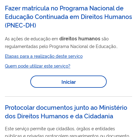
junto às instituições públicas competentes para que as causas
Fazer matrícula no Programa Nacional de
das ameaças sejam superadas.
Educação Continuada em Direitos Humanos
(
PNEC-DH
)
direitos
humanos
As ações de educação em
são
regulamentadas pelo Programa Nacional de Educação
Direitos
Humanos
Continuada em
(PNEC-DH), instituído
Etapas para a realização deste serviço
pela Portaria Nº 4.063, de 20 de dezembro de 2021. Escola
Quem pode utilizar este serviço?
Direitos
Humanos
Nacional de
Cursos sobre as diversas
direitos
temáticas associadas à política nacional de
Iniciar
humanos
e seu conjunto abrangente de públicos, dentre eles,
pessoas idosas, pessoas com deficiência e doenças raras e
povos e comunidades tradicionais Escola Nacional da Família...
Protocolar documentos junto ao Ministério
dos Direitos Humanos e da Cidadania
Este serviço permite que cidadãos, órgãos e entidades
públicas e privadas protocolem requerimentos ou documentos