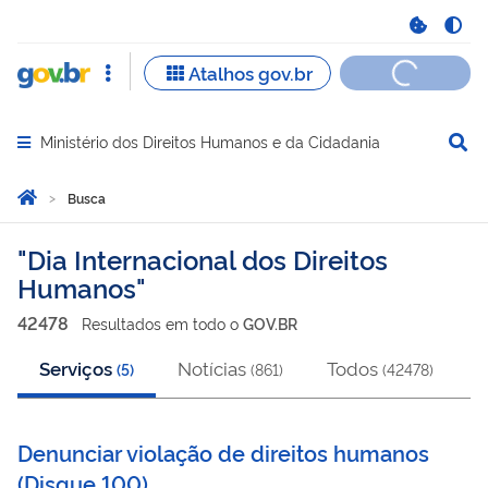
Ministério dos Direitos Humanos e da Cidadania
Abrir menu principal de navegação
Você está aqui:
Página Inicial
Busca
Busca
Dia Internacional dos Direitos
Humanos
42478
Resultado
s
em
todo o
GOV.BR
Serviços
Notícias
Todos
(
5
)
(
861
)
(
42478
)
Denunciar violação de direitos humanos
(
Disque 100
)