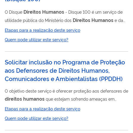
Direitos
Humanos
O Disque
- Disque 100 é um serviço de
Direitos
Humanos
utilidade pública do Ministério dos
e da
Cidadania, conforme previsto no Decreto nº 10.174, de 13 de
Etapas para a realização deste serviço
dezembro de 2019, destinado a receber demandas relativas a
Quem pode utilizar este serviço?
Direitos
Humanos
violações de
, especialmente as que
atingem populações em situação de vulnerabilidade social.
Ao serviço cabe também disseminar informações e orientações
Solicitar inclusão no Programa de Proteção
direitos
acerca de ações, programas, campanhas,
e de
aos Defensores de Direitos Humanos,
serviços de atendimento,...
Comunicadores e Ambientalistas
(
PPDDH
)
O objetivo deste serviço é oferecer proteção aos defensores de
direitos
humanos
que estejam sofrendo ameaças em
direitos
decorrência de sua atuação em defesa desses
. O
Etapas para a realização deste serviço
Direitos
Programa de Proteção aos Defensores de
Quem pode utilizar este serviço?
Humanos
, Comunicadores e Ambientalistas (PPDDH) é
implementado por meio da articulação de ações de proteção