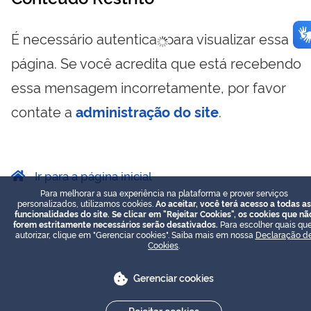
É necessário autenticar para visualizar essa
página. Se você acredita que está recebendo
essa mensagem incorretamente, por favor
contate a
administração do site
.
Ir para a página inicial
Para melhorar a sua experiência na plataforma e prover serviços
personalizados, utilizamos cookies.
Ao aceitar, você terá acesso a todas as
funcionalidades do site. Se clicar em "Rejeitar Cookies", os cookies que nã
forem estritamente necessários serão desativados.
Para escolher quais que
autorizar, clique em "Gerenciar cookies". Saiba mais em nossa
Declaração d
Cookies
.
Gerenciar cookies
Rejeitar cookies