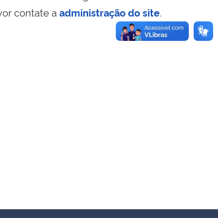
vor contate a
administração do site
.