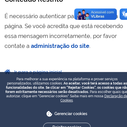
É necessário autenticar para visualizar essa
página. Se você acredita que está recebendo
essa mensagem incorretamente, por favor
contate a
administração do site
.
Ir para a página inicial
Para melhorar a sua experiência na plataforma e prover serviços
personalizados, utilizamos cookies.
Ao aceitar, você terá acesso a todas as
funcionalidades do site. Se clicar em "Rejeitar Cookies", os cookies que nã
forem estritamente necessários serão desativados.
Para escolher quais que
autorizar, clique em "Gerenciar cookies". Saiba mais em nossa
Declaração d
Cookies
.
Gerenciar cookies
Rejeitar cookies