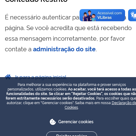
É necessário autenticar para visualizar essa
página. Se você acredita que está recebendo
essa mensagem incorretamente, por favor
contate a
administração do site
.
Ir para a página inicial
Para melhorar a sua experiência na plataforma e prover serviços
personalizados, utilizamos cookies.
Ao aceitar, você terá acesso a todas as
funcionalidades do site. Se clicar em "Rejeitar Cookies", os cookies que nã
forem estritamente necessários serão desativados.
Para escolher quais que
autorizar, clique em "Gerenciar cookies". Saiba mais em nossa
Declaração d
Cookies
.
Gerenciar cookies
Rejeitar cookies