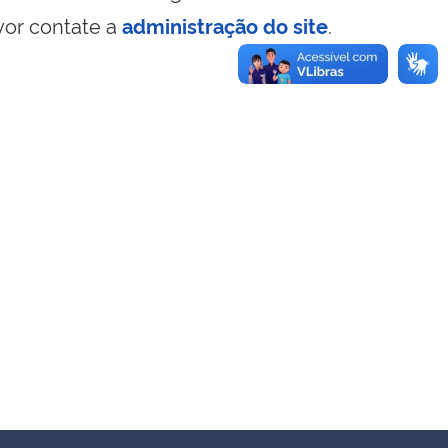
vor contate a
administração do site
.