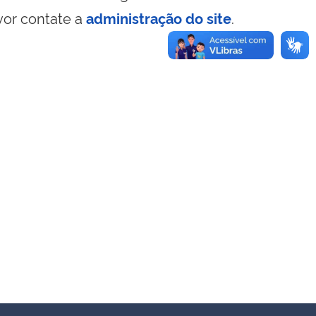
vor contate a
administração do site
.