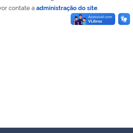
vor contate a
administração do site
.