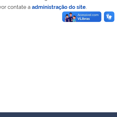
vor contate a
administração do site
.