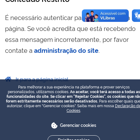
É necessário autenticar para visualizar essa
página. Se você acredita que está recebendo
essa mensagem incorretamente, por favor
contate a
administração do site
.
Ir para a página inicial
Para melhorar a sua experiência na plataforma e prover serviços
personalizados, utilizamos cookies.
Ao aceitar, você terá acesso a todas as
funcionalidades do site. Se clicar em "Rejeitar Cookies", os cookies que nã
forem estritamente necessários serão desativados.
Para escolher quais que
autorizar, clique em "Gerenciar cookies". Saiba mais em nossa
Declaração d
Cookies
.
Gerenciar cookies
Rejeitar cookies