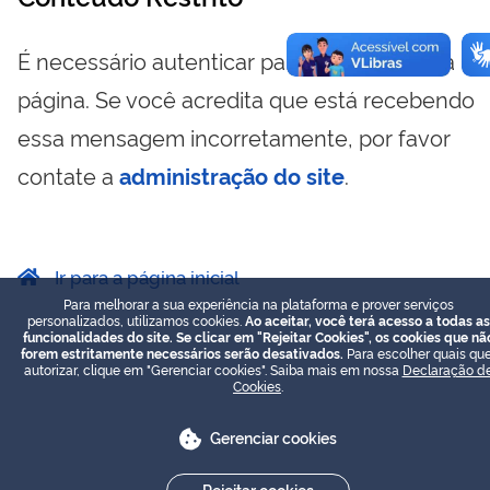
É necessário autenticar para visualizar essa
página. Se você acredita que está recebendo
essa mensagem incorretamente, por favor
contate a
administração do site
.
Ir para a página inicial
Para melhorar a sua experiência na plataforma e prover serviços
personalizados, utilizamos cookies.
Ao aceitar, você terá acesso a todas as
funcionalidades do site. Se clicar em "Rejeitar Cookies", os cookies que nã
forem estritamente necessários serão desativados.
Para escolher quais que
autorizar, clique em "Gerenciar cookies". Saiba mais em nossa
Declaração d
Cookies
.
Gerenciar cookies
Rejeitar cookies