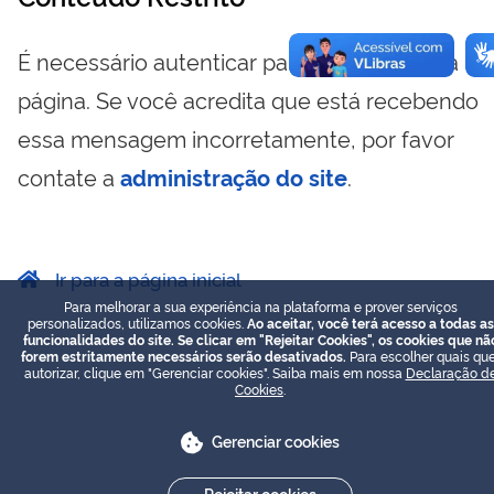
É necessário autenticar para visualizar essa
página. Se você acredita que está recebendo
essa mensagem incorretamente, por favor
contate a
administração do site
.
Ir para a página inicial
Para melhorar a sua experiência na plataforma e prover serviços
personalizados, utilizamos cookies.
Ao aceitar, você terá acesso a todas as
funcionalidades do site. Se clicar em "Rejeitar Cookies", os cookies que nã
forem estritamente necessários serão desativados.
Para escolher quais que
autorizar, clique em "Gerenciar cookies". Saiba mais em nossa
Declaração d
Cookies
.
Gerenciar cookies
Rejeitar cookies