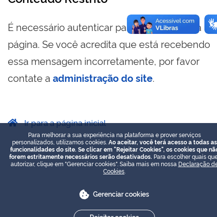
É necessário autenticar para visualizar essa
página. Se você acredita que está recebendo
essa mensagem incorretamente, por favor
contate a
administração do site
.
Ir para a página inicial
Para melhorar a sua experiência na plataforma e prover serviços
personalizados, utilizamos cookies.
Ao aceitar, você terá acesso a todas as
funcionalidades do site. Se clicar em "Rejeitar Cookies", os cookies que nã
forem estritamente necessários serão desativados.
Para escolher quais que
autorizar, clique em "Gerenciar cookies". Saiba mais em nossa
Declaração d
Cookies
.
Gerenciar cookies
Rejeitar cookies