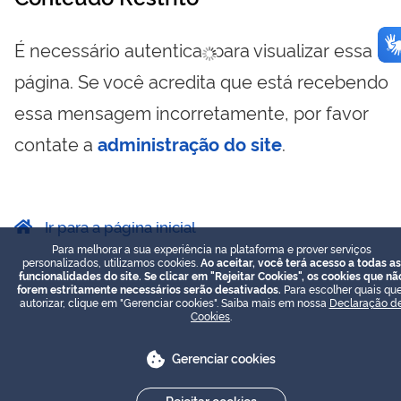
É necessário autenticar para visualizar essa
página. Se você acredita que está recebendo
essa mensagem incorretamente, por favor
contate a
administração do site
.
Ir para a página inicial
Para melhorar a sua experiência na plataforma e prover serviços
personalizados, utilizamos cookies.
Ao aceitar, você terá acesso a todas as
funcionalidades do site. Se clicar em "Rejeitar Cookies", os cookies que nã
forem estritamente necessários serão desativados.
Para escolher quais que
autorizar, clique em "Gerenciar cookies". Saiba mais em nossa
Declaração d
Cookies
.
Gerenciar cookies
Rejeitar cookies