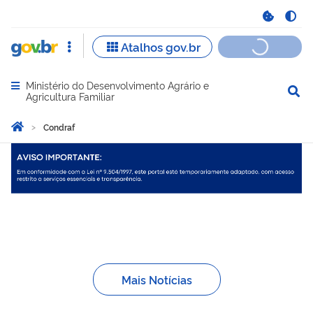
Ministério do Desenvolvimento Agrário e
Abrir menu principal de navegação
Agricultura Familiar
Você está aqui:
Página Inicial
Condraf
Condraf
Mais Notícias