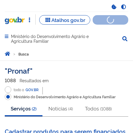
Ministério do Desenvolvimento Agrário e
Abrir menu principal de navegação
Agricultura Familiar
Você está aqui:
Página Inicial
Busca
Busca
Pronaf
1088
Resultado
s
em
todo o
GOV.BR
Ministério do Desenvolvimento Agrário e Agricultura Familiar
Serviços
Notícias
Todos
(
2
)
(
4
)
(
1088
)
Cadastrar produtos para serem financiados