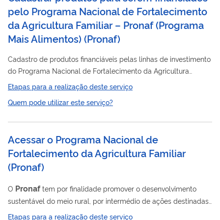
pelo Programa Nacional de Fortalecimento
da Agricultura Familiar – Pronaf (Programa
Mais Alimentos)
(
Pronaf
)
Cadastro de produtos financiáveis pelas linhas de investimento
do Programa Nacional de Fortalecimento da Agricultura
Pronaf
Familiar –
para obtenção do código "Mais Alimentos”
Etapas para a realização deste serviço
para os itens previstos no Manual de Crédito Rural - MCR.
Quem pode utilizar este serviço?
Atualmente, o cadastro é exigido apenas para os seguintes
itens: - Tratores; - Colheitadeiras; - Autoproledidos de
pulverização e adubação; - Caminhões. O cadastro deve ser
Acessar o Programa Nacional de
feito pelas empresas fabricantes dos itens acima que
Fortalecimento da Agricultura Familiar
desejam...
(
Pronaf
)
Pronaf
O
tem por finalidade promover o desenvolvimento
sustentável do meio rural, por intermédio de ações destinadas
a implementar o aumento da capacidade produtiva, a geração
Etapas para a realização deste serviço