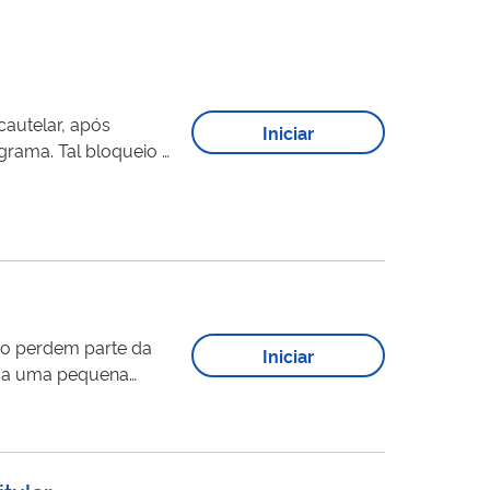
cautelar, após
Iniciar
grama. Tal bloqueio é
se da Comissão
do perdem parte da
Iniciar
paga uma pequena
auxílio financeiro,