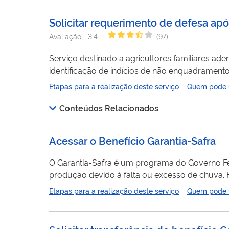
Solicitar requerimento de defesa apó
Avaliação:
3.4
(
97
)
Serviço destinado a agricultores familiares ad
identificação de indícios de não enquadrament
atribuído a partir do cruzamento dos dados gerenciais do Gar
Etapas para a realização deste serviço
Quem pode ut
do requerimento de defesa dos agricultores qu
Estadual...
Conteúdos Relacionados
Acessar o Benefício Garantia-Safra
O Garantia-Safra é um programa do Governo Fed
produção devido à falta ou excesso de chuva. 
contribuição e, se for constatada perda de prod
Etapas para a realização deste serviço
Quem pode ut
chamado
benefício
Garantia-Safra, para ajudar