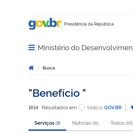
Ministério do Desenvolvimento
Abrir menu principal de navegação
Você está aqui:
Página Inicial
Busca
Busca
Benefício
Resultado
s
em
todo o
1614
GOV.BR
Serviços
Notícias
Todos
(
3
)
(
16
)
(
161