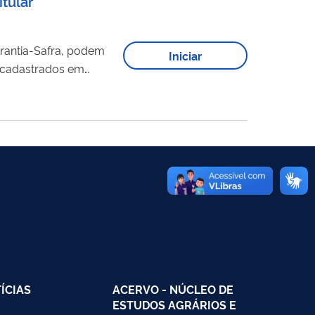
tular
arantia-Safra, podem
Iniciar
s cadastrados em
z, mandioca, algodão,
pridas todas as
ÍCIAS
ACERVO - NÚCLEO DE
ESTUDOS AGRÁRIOS E