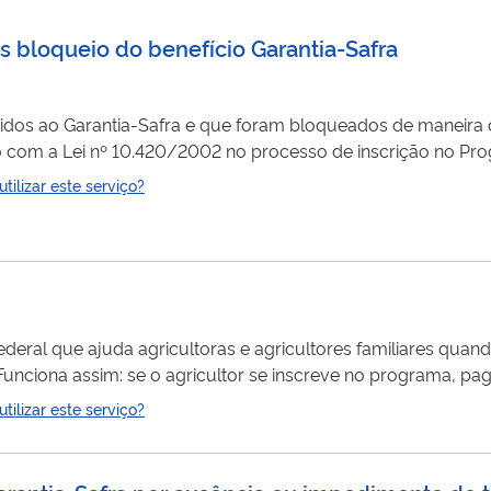
s bloqueio do benefício Garantia-Safra
eridos ao Garantia-Safra e que foram bloqueados de maneira 
o com a Lei nº 10.420/2002 no processo de inscrição no Pro
antia-Safra com o LabContas (TCU). O serviço consiste no cadastro
ilizar este serviço?
e tenham sido notificados e queiram encaminhar para análi
eral que ajuda agricultoras e agricultores familiares quan
Funciona assim: se o agricultor se inscreve no programa, 
ução na sua região por problemas climáticos, ele recebe um 
ilizar este serviço?
 nas despesas básicas da família.