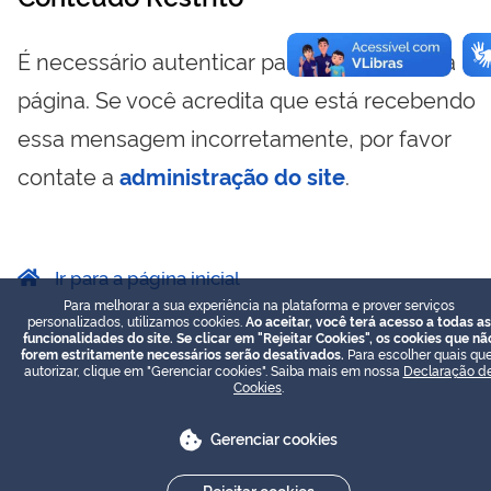
É necessário autenticar para visualizar essa
página. Se você acredita que está recebendo
essa mensagem incorretamente, por favor
contate a
administração do site
.
Ir para a página inicial
Para melhorar a sua experiência na plataforma e prover serviços
personalizados, utilizamos cookies.
Ao aceitar, você terá acesso a todas as
funcionalidades do site. Se clicar em "Rejeitar Cookies", os cookies que nã
forem estritamente necessários serão desativados.
Para escolher quais que
autorizar, clique em "Gerenciar cookies". Saiba mais em nossa
Declaração d
Cookies
.
Gerenciar cookies
Rejeitar cookies