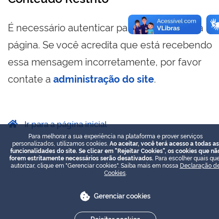
É necessário autenticar para visualizar essa
página. Se você acredita que está recebendo
essa mensagem incorretamente, por favor
contate a
administração do site
.
Ir para a página inicial
Para melhorar a sua experiência na plataforma e prover serviços
personalizados, utilizamos cookies.
Ao aceitar, você terá acesso a todas as
funcionalidades do site. Se clicar em "Rejeitar Cookies", os cookies que nã
forem estritamente necessários serão desativados.
Para escolher quais que
autorizar, clique em "Gerenciar cookies". Saiba mais em nossa
Declaração d
Cookies
.
Gerenciar cookies
Rejeitar cookies