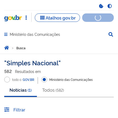
Ministério das Comunicações
Abrir menu principal de navegação
Você está aqui:
Página Inicial
Busca
Busca
Simples Nacional
582
Resultado
s
em
todo o
GOV.BR
Ministério das Comunicações
Notícias
Todos
(
1
)
(
582
)
Filtrar