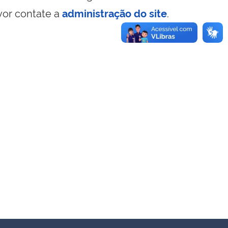
vor contate a
administração do site
.