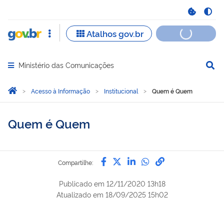
Ministério das Comunicações
Abrir menu principal de navegação
Você está aqui:
Página Inicial
Acesso à Informação
Institucional
Quem é Quem
Quem é Quem
Compartilhe por Facebook
Compartilhe por Twitter
Compartilhe por Lin
Compartilhe por
link para Copi
Compartilhe:
Publicado em
12/11/2020 13h18
Atualizado em
18/09/2025 15h02