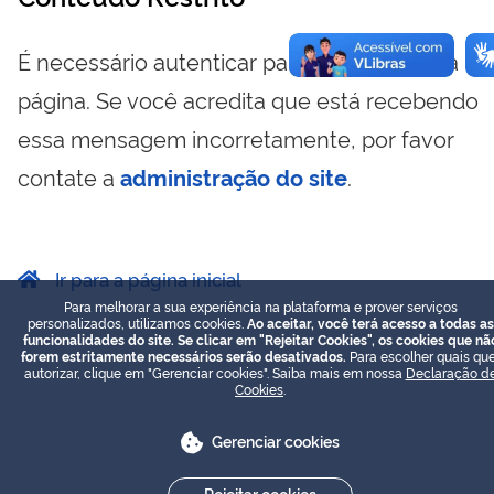
É necessário autenticar para visualizar essa
página. Se você acredita que está recebendo
essa mensagem incorretamente, por favor
contate a
administração do site
.
Ir para a página inicial
Para melhorar a sua experiência na plataforma e prover serviços
personalizados, utilizamos cookies.
Ao aceitar, você terá acesso a todas as
funcionalidades do site. Se clicar em "Rejeitar Cookies", os cookies que nã
forem estritamente necessários serão desativados.
Para escolher quais que
autorizar, clique em "Gerenciar cookies". Saiba mais em nossa
Declaração d
Cookies
.
Gerenciar cookies
Rejeitar cookies