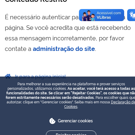
É necessário autenticar para visualizar essa
página. Se você acredita que está recebendo
essa mensagem incorretamente, por favor
contate a
administração do site
.
Ir para a página inicial
Para melhorar a sua experiência na plataforma e prover serviços
personalizados, utilizamos cookies.
Ao aceitar, você terá acesso a todas as
funcionalidades do site. Se clicar em "Rejeitar Cookies", os cookies que nã
forem estritamente necessários serão desativados.
Para escolher quais que
autorizar, clique em "Gerenciar cookies". Saiba mais em nossa
Declaração d
Cookies
.
Gerenciar cookies
Rejeitar cookies