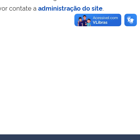
vor contate a
administração do site
.