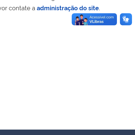
vor contate a
administração do site
.