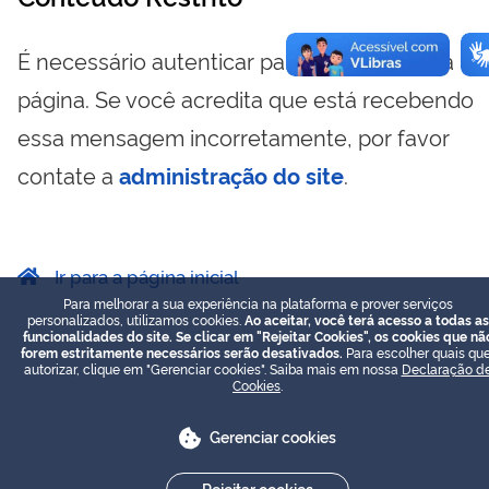
É necessário autenticar para visualizar essa
página. Se você acredita que está recebendo
essa mensagem incorretamente, por favor
contate a
administração do site
.
Ir para a página inicial
Para melhorar a sua experiência na plataforma e prover serviços
personalizados, utilizamos cookies.
Ao aceitar, você terá acesso a todas as
funcionalidades do site. Se clicar em "Rejeitar Cookies", os cookies que nã
forem estritamente necessários serão desativados.
Para escolher quais que
autorizar, clique em "Gerenciar cookies". Saiba mais em nossa
Declaração d
Cookies
.
Gerenciar cookies
Rejeitar cookies