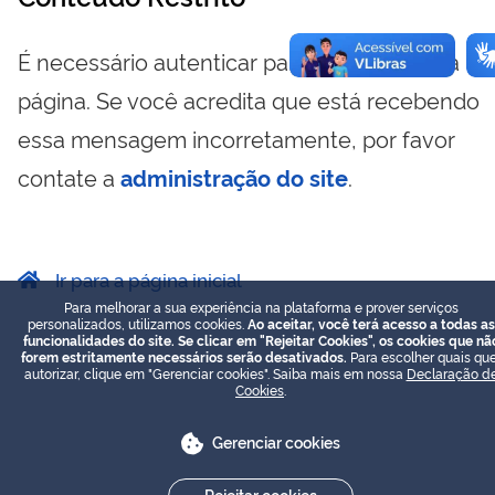
É necessário autenticar para visualizar essa
página. Se você acredita que está recebendo
essa mensagem incorretamente, por favor
contate a
administração do site
.
Ir para a página inicial
Para melhorar a sua experiência na plataforma e prover serviços
personalizados, utilizamos cookies.
Ao aceitar, você terá acesso a todas as
funcionalidades do site. Se clicar em "Rejeitar Cookies", os cookies que nã
forem estritamente necessários serão desativados.
Para escolher quais que
autorizar, clique em "Gerenciar cookies". Saiba mais em nossa
Declaração d
Cookies
.
Gerenciar cookies
Rejeitar cookies