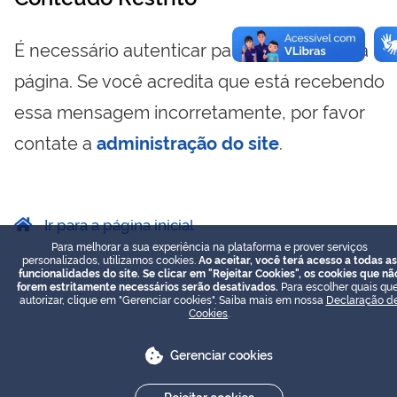
É necessário autenticar para visualizar essa
página. Se você acredita que está recebendo
essa mensagem incorretamente, por favor
contate a
administração do site
.
Ir para a página inicial
Para melhorar a sua experiência na plataforma e prover serviços
personalizados, utilizamos cookies.
Ao aceitar, você terá acesso a todas as
funcionalidades do site. Se clicar em "Rejeitar Cookies", os cookies que nã
forem estritamente necessários serão desativados.
Para escolher quais que
autorizar, clique em "Gerenciar cookies". Saiba mais em nossa
Declaração d
Cookies
.
Gerenciar cookies
Rejeitar cookies