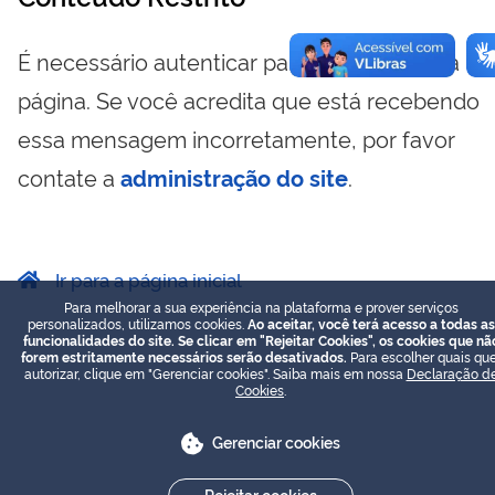
É necessário autenticar para visualizar essa
página. Se você acredita que está recebendo
essa mensagem incorretamente, por favor
contate a
administração do site
.
Ir para a página inicial
Para melhorar a sua experiência na plataforma e prover serviços
personalizados, utilizamos cookies.
Ao aceitar, você terá acesso a todas as
funcionalidades do site. Se clicar em "Rejeitar Cookies", os cookies que nã
forem estritamente necessários serão desativados.
Para escolher quais que
autorizar, clique em "Gerenciar cookies". Saiba mais em nossa
Declaração d
Cookies
.
Gerenciar cookies
Rejeitar cookies