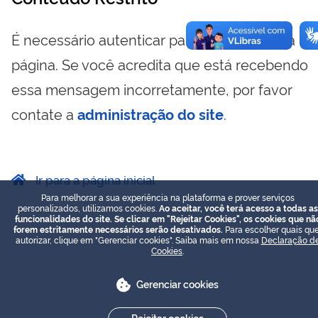
É necessário autenticar para visualizar essa
página. Se você acredita que está recebendo
essa mensagem incorretamente, por favor
contate a
administração do site
.
Ir para a página inicial
Para melhorar a sua experiência na plataforma e prover serviços
personalizados, utilizamos cookies.
Ao aceitar, você terá acesso a todas as
funcionalidades do site. Se clicar em "Rejeitar Cookies", os cookies que nã
forem estritamente necessários serão desativados.
Para escolher quais que
autorizar, clique em "Gerenciar cookies". Saiba mais em nossa
Declaração d
Cookies
.
Gerenciar cookies
Rejeitar cookies