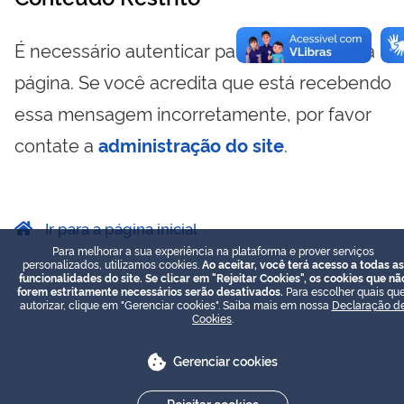
É necessário autenticar para visualizar essa
página. Se você acredita que está recebendo
essa mensagem incorretamente, por favor
contate a
administração do site
.
Ir para a página inicial
Para melhorar a sua experiência na plataforma e prover serviços
personalizados, utilizamos cookies.
Ao aceitar, você terá acesso a todas as
funcionalidades do site. Se clicar em "Rejeitar Cookies", os cookies que nã
forem estritamente necessários serão desativados.
Para escolher quais que
autorizar, clique em "Gerenciar cookies". Saiba mais em nossa
Declaração d
Cookies
.
Gerenciar cookies
Rejeitar cookies