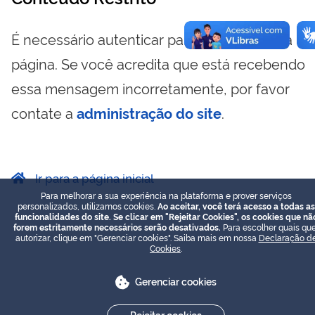
É necessário autenticar para visualizar essa
página. Se você acredita que está recebendo
essa mensagem incorretamente, por favor
contate a
administração do site
.
Ir para a página inicial
Para melhorar a sua experiência na plataforma e prover serviços
personalizados, utilizamos cookies.
Ao aceitar, você terá acesso a todas as
funcionalidades do site. Se clicar em "Rejeitar Cookies", os cookies que nã
forem estritamente necessários serão desativados.
Para escolher quais que
autorizar, clique em "Gerenciar cookies". Saiba mais em nossa
Declaração d
Cookies
.
Gerenciar cookies
Rejeitar cookies